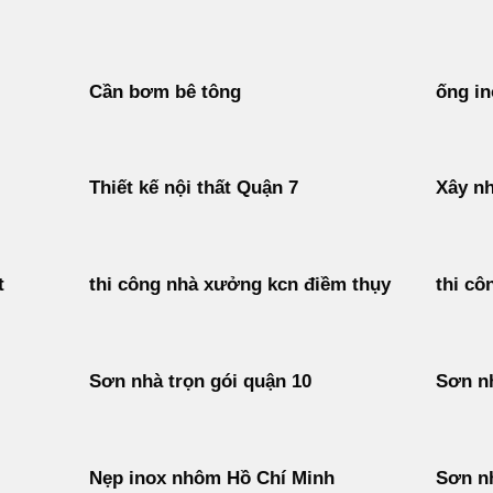
Cần bơm bê tông
ống in
Thiết kế nội thất Quận 7
Xây nh
t
thi công nhà xưởng kcn điềm thụy
thi cô
Sơn nhà trọn gói quận 10
Sơn n
Nẹp inox nhôm Hồ Chí Minh
Sơn n