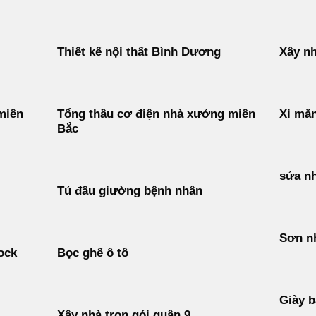
Thiết kế nội thất Bình Dương
Xây nh
miền
Tổng thầu cơ điện nhà xưởng miền
Xi măn
Bắc
sửa n
Tủ đầu giường bệnh nhân
Sơn n
ock
Bọc ghế ô tô
Giày b
Xây nhà trọn gói quận 9