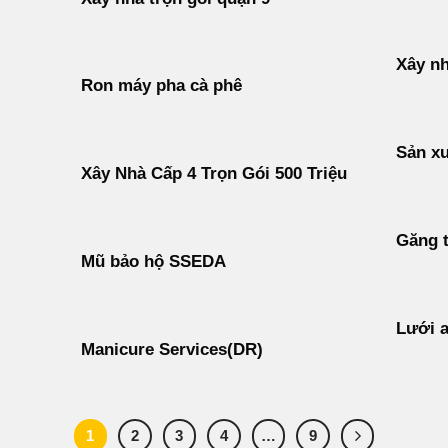
Xây nh
Ron máy pha cà phê
Sản xu
Xây Nhà Cấp 4 Trọn Gói 500 Triệu
Găng t
Mũ bảo hộ SSEDA
Lưới a
Manicure Services(DR)
1
2
3
4
…
9