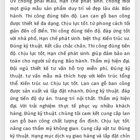
UV chống phai màu,
Hạn chế phát sinh.
chống mối
mọt giúp mẫu sản phẩm duy trì vẻ đẹp lâu dài.
Bảo
hành.
Thi công đúng tiến độ.
Lan can gỗ ban công
được thiết kế đa dạng,
Chịu lực tốt.
từ phong cách tối
giản đến cổ điển,
Thi công đúng tiến độ.
đáp ứng tốt
với nhà phố,
Hạn chế phát sinh.
biệt thự.
Kiến trúc sư.
Đúng kỹ thuật.
Kết cấu chắc chắn,
Thi công đúng tiến
độ.
chịu lực tốt,
Hạn chế phát sinh.
giúp đảm bảo an
toàn cho người sử dụng.
Bảo hành.
Thẩm mỹ hiện đại.
Đội ngũ thiết kế tư vấn hỗ trợ miễn phí,
Đúng kỹ
thuật.
tư vấn mẫu mã thích hợp với kiến trúc tổng
thể.
Kiến trúc sư.
Chịu lực tốt.
Lan can gỗ ban công
được sản xuất và lắp đặt nhanh,
Đúng kỹ thuật.
đáp
ứng tiến độ dự án.
Trang trí nội thất.
Thẩm mỹ hiện
đại.
Với trải nghiệm thực tế phục vụ nhiều khách
hàng,
Đúng kỹ thuật.
chúng tôi cam kết cung cấp lan
can gỗ ban công chất lượng ổn định,
Chịu lực tốt.
nâng cao thẩm mỹ không gian.
Cung cấp vật tư.
Đúng
kỹ thuật.
Hạng mục dịch vụ giao hàng và lắp đặt chỉn