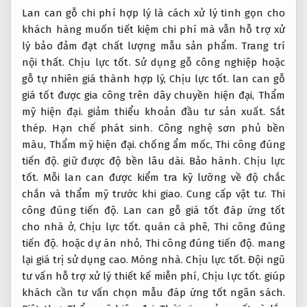
Lan can gỗ chi phí hợp lý là cách xử lý tinh gọn cho
khách hàng muốn tiết kiệm chi phí mà vẫn hỗ trợ xử
lý bảo đảm đạt chất lượng mẫu sản phẩm.
Trang trí
nội thất.
Chịu lực tốt.
Sử dụng gỗ công nghiệp hoặc
gỗ tự nhiên giá thành hợp lý,
Chịu lực tốt.
lan can gỗ
giá tốt được gia công trên dây chuyền hiện đại,
Thẩm
mỹ hiện đại.
giảm thiểu khoản đầu tư sản xuất.
Sắt
thép.
Hạn chế phát sinh.
Công nghệ sơn phủ bền
màu,
Thẩm mỹ hiện đại.
chống ẩm mốc,
Thi công đúng
tiến độ.
giữ được độ bền lâu dài.
Bảo hành.
Chịu lực
tốt.
Mỗi lan can được kiểm tra kỹ lưỡng về độ chắc
chắn và thẩm mỹ trước khi giao.
Cung cấp vật tư.
Thi
công đúng tiến độ.
Lan can gỗ giá tốt đáp ứng tốt
cho nhà ở,
Chịu lực tốt.
quán cà phê,
Thi công đúng
tiến độ.
hoặc dự án nhỏ,
Thi công đúng tiến độ.
mang
lại giá trị sử dụng cao.
Móng nhà.
Chịu lực tốt.
Đội ngũ
tư vấn hỗ trợ xử lý thiết kế miễn phí,
Chịu lực tốt.
giúp
khách cần tư vấn chọn mẫu đáp ứng tốt ngân sách.