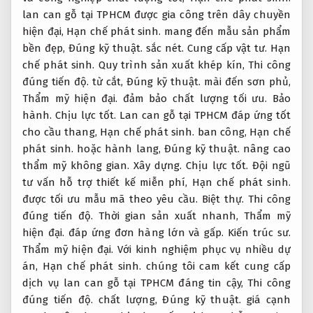
lan can gỗ tại TPHCM được gia công trên dây chuyền
hiện đại,
Hạn chế phát sinh.
mang đến mẫu sản phẩm
bền đẹp,
Đúng kỹ thuật.
sắc nét.
Cung cấp vật tư.
Hạn
chế phát sinh.
Quy trình sản xuất khép kín,
Thi công
đúng tiến độ.
từ cắt,
Đúng kỹ thuật.
mài đến sơn phủ,
Thẩm mỹ hiện đại.
đảm bảo chất lượng tối ưu.
Bảo
hành.
Chịu lực tốt.
Lan can gỗ tại TPHCM đáp ứng tốt
cho cầu thang,
Hạn chế phát sinh.
ban công,
Hạn chế
phát sinh.
hoặc hành lang,
Đúng kỹ thuật.
nâng cao
thẩm mỹ không gian.
Xây dựng.
Chịu lực tốt.
Đội ngũ
tư vấn hỗ trợ thiết kế miễn phí,
Hạn chế phát sinh.
được tối ưu mẫu mã theo yêu cầu.
Biệt thự.
Thi công
đúng tiến độ.
Thời gian sản xuất nhanh,
Thẩm mỹ
hiện đại.
đáp ứng đơn hàng lớn và gấp.
Kiến trúc sư.
Thẩm mỹ hiện đại.
Với kinh nghiệm phục vụ nhiều dự
án,
Hạn chế phát sinh.
chúng tôi cam kết cung cấp
dịch vụ lan can gỗ tại TPHCM đáng tin cậy,
Thi công
đúng tiến độ.
chất lượng,
Đúng kỹ thuật.
giá cạnh