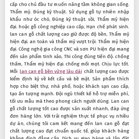
cấp cho chủ đầu tư muốn nâng tầm không gian sống.
Thẩm mỹ.
Đúng kỹ thuật.
Sử dụng gỗ tự nhiên nhập
khẩu như óc chó,
Đúng kỹ thuật.
sồi,
Thẩm mỹ hiện
đại.
hoặc gỗ công nghiệp cao cấp,
Hạn chế phát sinh.
lan can gỗ chất lượng cao giữ được độ bền,
Thẩm mỹ
hiện đại.
an toàn và thẩm mỹ vượt trội.
Thẩm mỹ hiện
đại.
Công nghệ gia công CNC và sơn PU hiện đại mang
đến sản phẩm tinh xảo,
Thi công đúng tiến độ.
chống
thấm,
Thẩm mỹ hiện đại.
chống mối mọt.
Chịu lực tốt.
Mỗi
lan can gỗ bền vững lâu dài
chất lượng cao được
kiểm định kỹ về kết cấu và bề mặt. Sản phẩm thích
hợp cho biệt thự, nhà phố, hoặc khách sạn cao cấp,
tạo ấn tượng mạnh. Đội ngũ thiết kế hỗ trợ miễn phí,
tối ưu mẫu mã theo phong cách người dùng. Lan can
gỗ chất lượng tốt cao được sản xuất nhanh, đáp ứng
đơn hàng lớn. Với trải nghiệm thực tế phục vụ nhiều
dự án, chúng tôi cam kết mang đến lan can gỗ đạt
chất lượng cao đạt chuẩn quốc tế, giúp khách hàng
khẳng định đẳng cấp. Dịch vụ giao hàng và lắp đặt