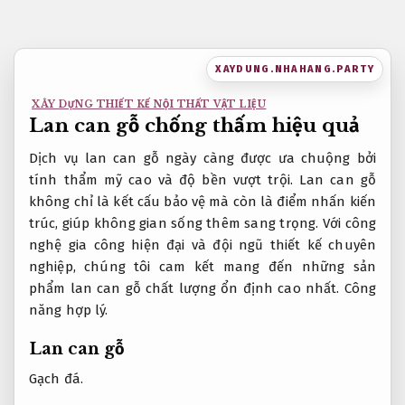
Bỏ
qua
nội
XAYDUNG.NHAHANG.PARTY
dung
XÂY DỰNG THIẾT KẾ NỘI THẤT VẬT LIỆU
Lan can gỗ chống thấm hiệu quả
Dịch vụ lan can gỗ ngày càng được ưa chuộng bởi
tính thẩm mỹ cao và độ bền vượt trội. Lan can gỗ
không chỉ là kết cấu bảo vệ mà còn là điểm nhấn kiến
trúc, giúp không gian sống thêm sang trọng. Với công
nghệ gia công hiện đại và đội ngũ thiết kế chuyên
nghiệp, chúng tôi cam kết mang đến những sản
phẩm lan can gỗ chất lượng ổn định cao nhất.
Công
năng hợp lý.
Lan can gỗ
Gạch đá.