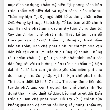
mục đích sử dụng,
Thẩm mỹ hiện đại.
phong cách kiến
trúc,
Thẩm mỹ hiện đại.
và ngân sách.
Kiến trúc sư.
Thẩm mỹ hiện đại.
Đội ngũ thiết kế sử dụng phần mềm
CAD,
Đúng kỹ thuật.
SketchUp để tạo bản vẽ 3D chính
xác,
Hạn chế phát sinh.
đáp ứng ý tưởng chủ đầu tư.
Xây dựng.
Hạn chế phát sinh.
Thiết kế lan can gỗ
theo yêu cầu giữ được thẩm mỹ,
Đúng kỹ thuật.
đảm
bảo an toàn,
Hạn chế phát sinh.
từ chi tiết hoa văn
đến kết cấu chịu lực.
Biệt thự.
Đúng kỹ thuật.
Chúng
tôi tư vấn chất liệu gỗ,
Hạn chế phát sinh.
màu sắc
đáp ứng tốt với xu hướng.
Kiến trúc sư.
Thẩm mỹ hiện
đại.
Thiết kế lan can gỗ theo yêu cầu miễn phí cho
đơn hàng lớn.
Cung cấp vật tư.
Hạn chế phát sinh.
Thời gian thiết kế từ 3–7 ngày,
Thi công đúng tiến độ.
tùy độ phức tạp.
Kiến trúc sư.
Hạn chế phát sinh.
Nội
dung tham khảo thiết kế được bảo mật tuyệt đối.
Kiến
trúc sư.
Hạn chế phát sinh.
Hỗ trợ xử lý chỉnh sửa
không giới hạn để đạt sự hài lòng.
Xây dựng.
Thẩm mỹ