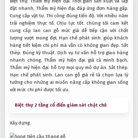
Biệt thự.
Thẩm mỹ hiện đại.
Thời gian sản xuất và lắp
đặt nhanh,
Thẩm mỹ hiện đại.
đáp ứng đơn hàng gấp.
Cung cấp vật tư.
Thi công đúng tiến độ.
Với nhiều năm
trải nghiệm thực tế,
Chịu lực tốt.
chúng tôi cam kết
cung cấp lan can gỗ mức giá dễ tiếp cận với chất
lượng vượt mong đợi,
Hạn chế phát sinh.
giúp khách
hàng tiết kiệm chi phí mà vẫn có không gian đẹp.
Sắt
thép.
Đúng kỹ thuật.
Dịch vụ tư vấn hỗ trợ giao hàng
nhanh chóng,
Thẩm mỹ hiện đại.
giá cả minh bạch,
Thẩm mỹ hiện đại.
hỗ trợ mọi quy mô dự án.
Sắt thép.
Hạn chế phát sinh.
Lan can gỗ giá rẻ là chọn lựa lý
tưởng cho những ai muốn nâng cấp không gian sống
với mức chi phí được tối ưu.
Biệt thự 2 tầng cổ điển giám sát chặt chẽ
Xây dựng.