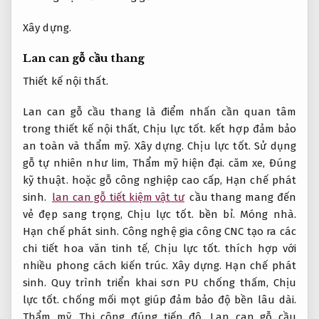
Xây dựng.
Lan can gỗ cầu thang
Thiết kế nội thất.
Lan can gỗ cầu thang là điểm nhấn cần quan tâm
trong thiết kế nội thất,
Chịu lực tốt.
kết hợp đảm bảo
an toàn và thẩm mỹ.
Xây dựng.
Chịu lực tốt.
Sử dụng
gỗ tự nhiên như lim,
Thẩm mỹ hiện đại.
căm xe,
Đúng
kỹ thuật.
hoặc gỗ công nghiệp cao cấp,
Hạn chế phát
sinh.
lan can gỗ tiết kiệm vật tư
cầu thang mang đến
vẻ đẹp sang trọng,
Chịu lực tốt.
bền bỉ.
Móng nhà.
Hạn chế phát sinh.
Công nghệ gia công CNC tạo ra các
chi tiết hoa văn tinh tế,
Chịu lực tốt.
thích hợp với
nhiều phong cách kiến trúc.
Xây dựng.
Hạn chế phát
sinh.
Quy trình triển khai sơn PU chống thấm,
Chịu
lực tốt.
chống mối mọt giúp đảm bảo độ bền lâu dài.
Thẩm mỹ.
Thi công đúng tiến độ.
Lan can gỗ cầu