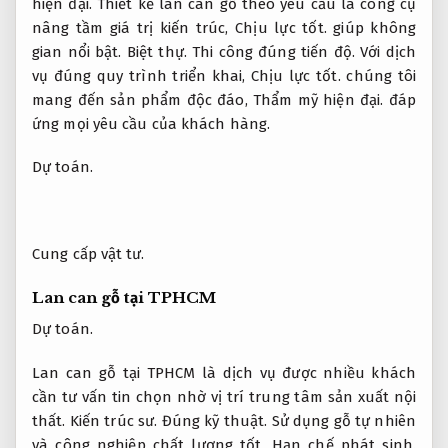
hiện đại.
Thiết kế lan can gỗ theo yêu cầu là công cụ
nâng tầm giá trị kiến trúc,
Chịu lực tốt.
giúp không
gian nổi bật.
Biệt thự.
Thi công đúng tiến độ.
Với dịch
vụ đúng quy trình triển khai,
Chịu lực tốt.
chúng tôi
mang đến sản phẩm độc đáo,
Thẩm mỹ hiện đại.
đáp
ứng mọi yêu cầu của khách hàng.
Dự toán.
Cung cấp vật tư.
Lan can gỗ tại TPHCM
Dự toán.
Lan can gỗ tại TPHCM là dịch vụ được nhiều khách
cần tư vấn tin chọn nhờ vị trí trung tâm sản xuất nội
thất.
Kiến trúc sư.
Đúng kỹ thuật.
Sử dụng gỗ tự nhiên
và công nghiệp chất lượng tốt,
Hạn chế phát sinh.